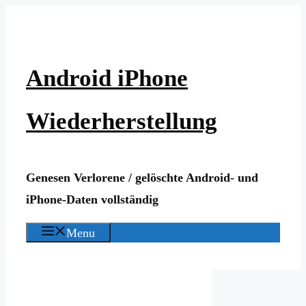
Skip
to
content
Android iPhone
Wiederherstellung
Genesen Verlorene / gelöschte Android- und
iPhone-Daten vollständig
Menu