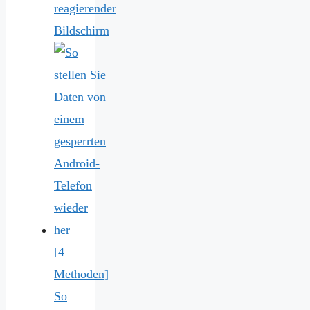
reagierender
Bildschirm
[4
Methoden]
So