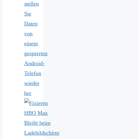
stellen
Sie
Daten
von
einem
gesperrten
Android-
Telefon
wieder
her