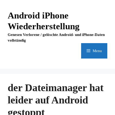
Skip
to
Android iPhone
content
Wiederherstellung
Genesen Verlorene / gelöschte Android- und iPhone-Daten
vollständig
Menu
der Dateimanager hat
leider auf Android
gestoppt