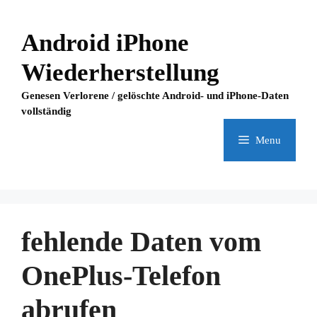
Skip
to
Android iPhone
content
Wiederherstellung
Genesen Verlorene / gelöschte Android- und iPhone-Daten
vollständig
Menu
fehlende Daten vom
OnePlus-Telefon
abrufen