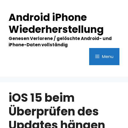
Skip
to
Android iPhone
content
Wiederherstellung
Genesen Verlorene / gelöschte Android- und
iPhone-Daten vollständig
Menu
iOS 15 beim
Überprüfen des
Updates hängen