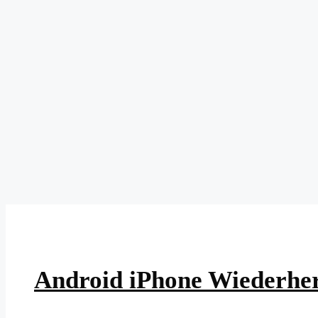
Skip
to
content
Android iPhone Wiederher