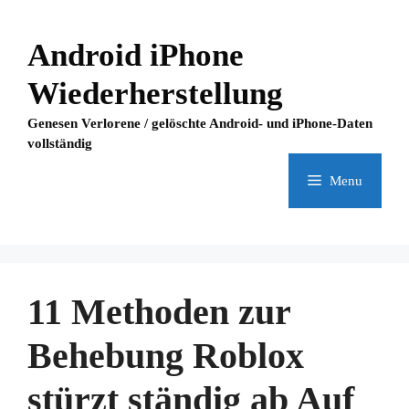
Skip
to
Android iPhone
content
Wiederherstellung
Genesen Verlorene / gelöschte Android- und iPhone-Daten
vollständig
Menu
11 Methoden zur
Behebung Roblox
stürzt ständig ab Auf