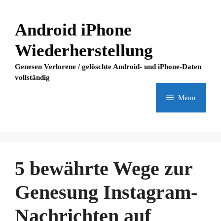
Skip
to
Android iPhone
content
Wiederherstellung
Genesen Verlorene / gelöschte Android- und iPhone-Daten
vollständig
Menu
5 bewährte Wege zur
Genesung Instagram-
Nachrichten auf